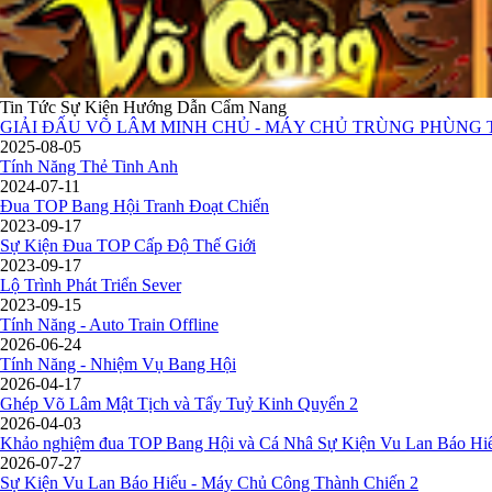
Tin Tức
Sự Kiện
Hướng Dẫn
Cẩm Nang
GIẢI ĐẤU VÕ LÂM MINH CHỦ - MÁY CHỦ TRÙNG PHÙNG T
2025-08-05
Tính Năng Thẻ Tinh Anh
2024-07-11
Đua TOP Bang Hội Tranh Đoạt Chiến
2023-09-17
Sự Kiện Đua TOP Cấp Độ Thế Giới
2023-09-17
Lộ Trình Phát Triển Sever
2023-09-15
Tính Năng - Auto Train Offline
2026-06-24
Tính Năng - Nhiệm Vụ Bang Hội
2026-04-17
Ghép Võ Lâm Mật Tịch và Tẩy Tuỷ Kinh Quyển 2
2026-04-03
Khảo nghiệm đua TOP Bang Hội và Cá Nhâ Sự Kiện Vu Lan Báo Hi
2026-07-27
Sự Kiện Vu Lan Báo Hiếu - Máy Chủ Công Thành Chiến 2