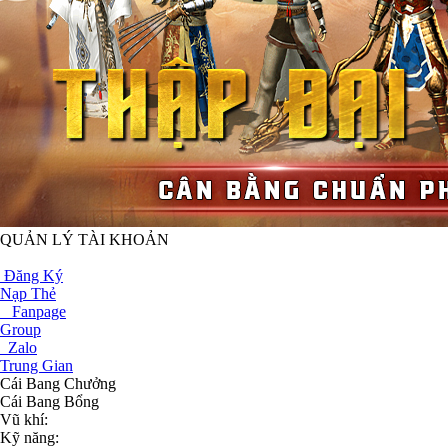
QUẢN LÝ TÀI KHOẢN
NẠP THẺ
Đăng Ký
Nạp Thẻ
Fanpage
Group
Zalo
Trung Gian
Cái Bang Chưởng
Cái Bang Bổng
Vũ khí:
Kỹ năng: