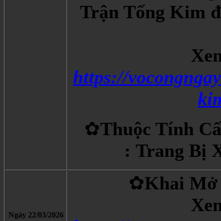
Trận Tống Kim đầ
Xem
https://vocongngay
ki
✿
Thuộc Tính Cấ
: Trang Bị 
✿
Khai Mở 
Xem
Ngày 22/03/2026