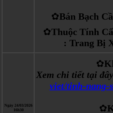
✿
Bán Bạch Cầ
✿
Thuộc Tính Cấ
: Trang Bị 
✿
K
Xem chi tiết tại đây
viet/tinh-nang-
✿
K
Ngày 24/03/2026
​16h30