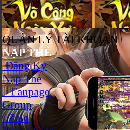
QUẢN LÝ TÀI KHOẢN
NẠP THẺ
Đăng Ký
Nạp Thẻ
Fanpage
Group
Zalo