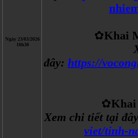
nhiem
✿
Khai 
Ngày 23/03/2026
​16h30
X
đây:
https://vocon
✿
Khai
Xem chi tiết tại đâ
viet/tinh-