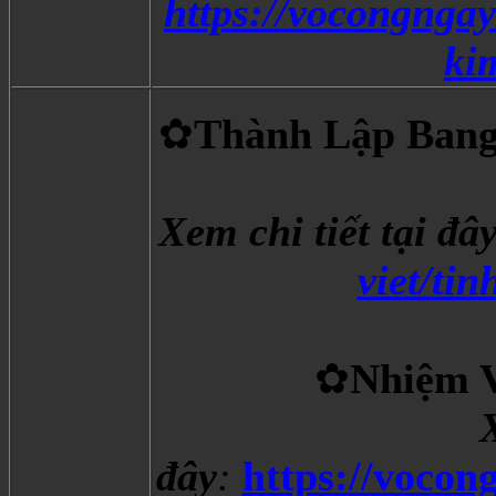
https://vocongngay
ki
✿
Thành Lập Bang 
Xem chi tiết tại đâ
viet/ti
✿
Nhiệm V
X
đây
:
https://vocon