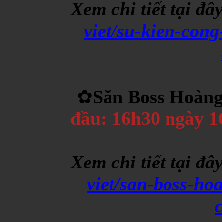
Xem chi tiết tại đâ
viet/su-kien-con
✿
Săn Boss Hoàn
đầu: 16h30 ngày 1
Xem chi tiết tại đâ
viet/san-boss-h