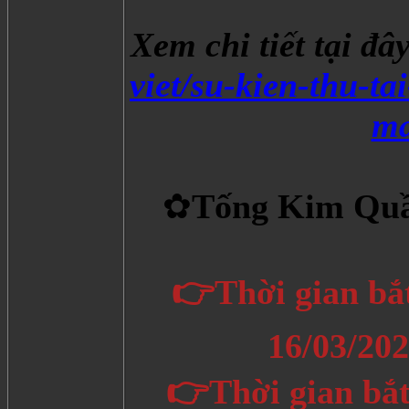
Xem chi tiết tại đâ
viet/su-kien-thu-t
ma
✿
Tống Kim Quầ
👉Thời gian bắt
16/03/20
👉Thời gian bắt