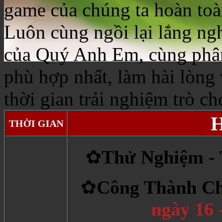
game của chúng ta hoàn toà
Luôn cùng ngồi lại lắng ngh
của Quý Anh Em, cùng phân 
phù hợp nhất, làm hài lòng
thời gian trải nghiệm trò ch
THỜI GIAN
✿
Thử Nghiệm - 
​✿
Công Thành C
ngày 16 -