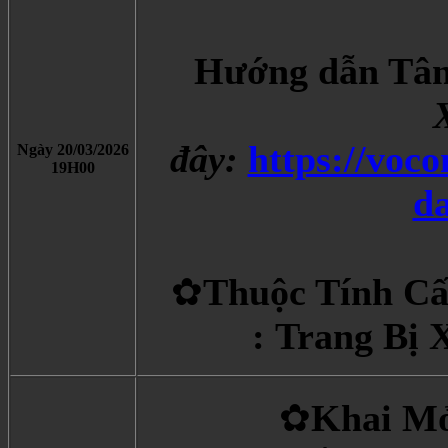
Hướng dẫn Tân
X
đây:
https://voc
Ngày 20/03/2026
19H00
da
✿
Thuộc Tính Cấ
: Trang Bị 
✿
Khai Mở