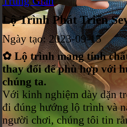
Trung Gian
Lộ Trình Phát Triển Se
Ngày tạo:
2023-09-15
✿ Lộ trình mang tính chất
thay đổi để phù hợp với h
chúng ta.
Với kinh nghiệm dày dặn tr
đi đúng hướng lộ trình và n
người chơi, chúng tôi tin r