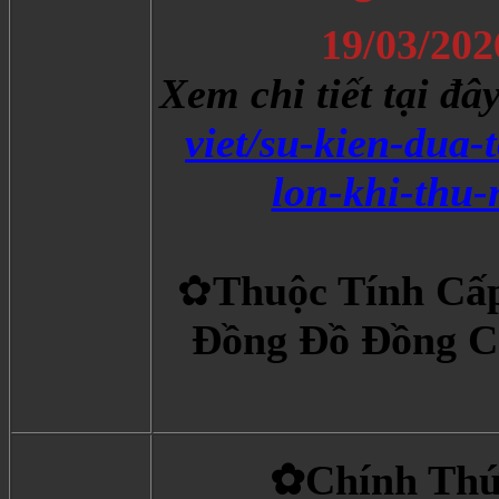
19/03/202
Xem chi tiết tại đâ
viet/su-kien-dua
lon-khi-thu
✿
Thuộc Tính Cấp
Đồng Đồ Đồng C
✿Chính Thứ