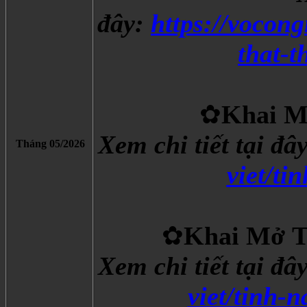
đây:
https://vocon
that-t
✿
Khai M
Xem chi tiết tại đâ
Tháng 05/2026
viet/ti
✿
Khai Mở T
Xem chi tiết tại đâ
viet/tinh-