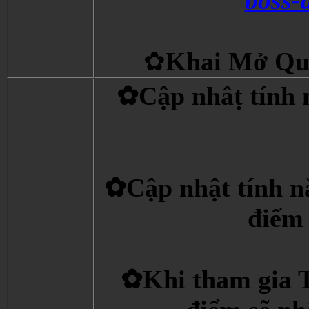
✿
Khai Mở Qu
✿Cập nhâṭ tín
✿Cập nhật tính n
điểm
✿Khi tham gia T