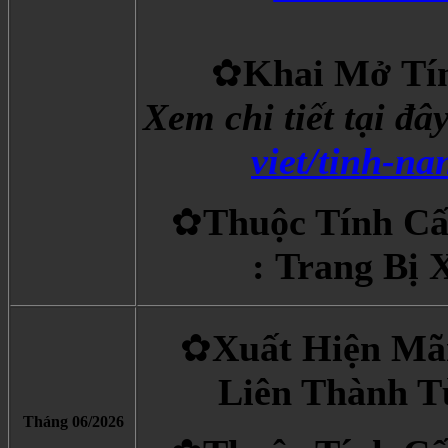
✿
Khai Mở Tí
Xem chi tiết tại đâ
viet/tinh-na
✿
Thuộc Tính Cấ
: Trang Bị 
✿
Xuất Hiện Mãn
Liên Thành T
Tháng 06/2026