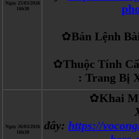
Ngày 25/03/2026
pho
​16h30
✿
Bán Lệnh Ba
✿
Thuộc Tính Cấ
: Trang Bị 
✿
Khai M
X
đây:
https://vocon
Ngày 26/03/2026
​16h30
boss-