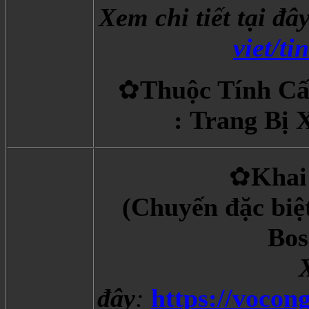
Xem chi tiết tại đâ
viet/t
✿
Thuộc Tính Cấ
: Trang Bị 
✿
Khai
(Chuyến đặc biệt
Boss
X
đây
:
https://vocon