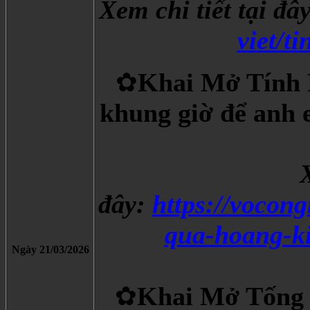
Xem chi tiết tại đây
viet/t
✿
Khai Mở Tính 
khung giờ để anh 
X
đây:
https://vocon
qua-hoang-k
Ngày 21/03/2026
✿
Khai Mở Tống 